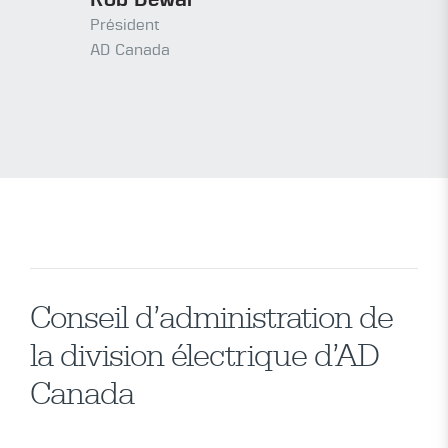
Rob Dewar
Kriste
keting et
Président
Vice-pré
AD Canada
AD Élect
Conseil d’administration de
la division électrique d’AD
Canada