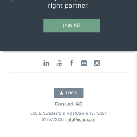
right partner.
Join AD
LOGIN
Contact AD
500 E. Swedesford Rd | Wayne, PA 19087
610.977.3100 |
info@adhq.com